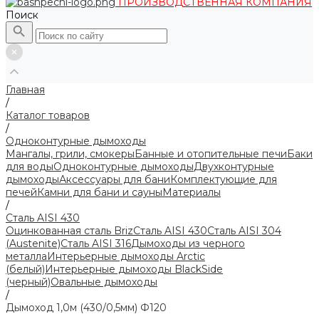
ПРОИЗВОДСТВЕННАЯ КОМПАНИЯ
Поиск
Главная
/
Каталог товаров
/
Одноконтурные дымоходы
Мангалы, грили, смокеры
Банные и отопительные печи
Баки
для воды
Одноконтурные дымоходы
Двухконтурные
дымоходы
Аксессуары для бани
Комплектующие для
печей
Камни для бани и сауны
Материалы
/
Сталь AISI 430
Оцинкованная сталь Briz
Сталь AISI 430
Сталь AISI 304
(Austenite)
Сталь AISI 316
Дымоходы из черного
металла
Интерьерные дымоходы Arctic
(белый)
Интерьерные дымоходы BlackSide
(черный)
Овальные дымоходы
/
Дымоход 1,0м (430/0,5мм) Ф120