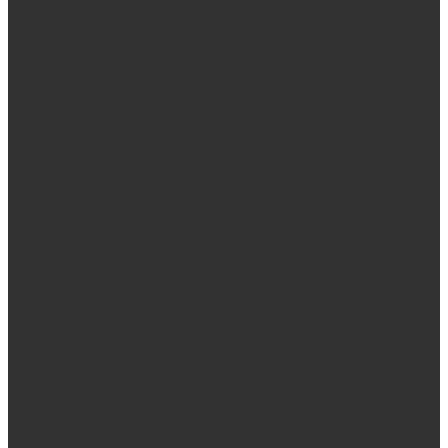
Резка (рубка) металла
Плазменная резка ЧПУ
Выезд замерщика. Монтаж и установка печей «под ключ»
Оплата
Возврат
Доставка
Дилерам
Контакты
...
Продукция
Мангалы, грили, смокеры
Гриль-кухни
Мангальные зоны
Мангал-грили, смокеры
Мангалы
Печи под казан
Аксессуары для мангалов и грилей
Банные и отопительные печи
Стальные банные печи БашПечи
Банные печи ProMetall с сеткой
Чугунные печи в камне ProMetall
Отопительные печи
Печи Vöhringer из нерж. стали в камне и комплектующие к
ним
Печи Vöhringer из нерж. стали и комплектующие к ним