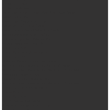
Печи Берёзка
Печи Сталь-Мастер
Электрические печи SANGENS для бани
Баки для воды
Навесные баки для печи
Баки на трубе для бани
Баки-теплообменники для бани
Запорная арматура, трубы
Одноконтурные дымоходы
Оцинкованная сталь Briz
Сталь AISI 430
Сталь AISI 304 (Austenite)
Сталь AISI 316
Дымоходы из черного металла
Интерьерные дымоходы Arctic (белый)
Интерьерные дымоходы BlackSide (черный)
Овальные дымоходы
Двухконтурные дымоходы
Интерьерные дымоходы BlackSide (черный)
Сталь AISI 304 (Austenite)
Сталь AISI 316
Сталь AISI 430
Аксессуары для бани
Комплектующие для печей
Дверцы со стеклом