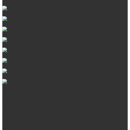
Сталь AISI 316
Сталь AISI 430
Дверцы со стеклом
Дверцы глухие
Плиты
Поддувальные и прочистные дверцы
Задвижки
Колосниковые решетки
Казаны
О нас
Сертификаты
Отзывы
Наши работы
Поставщикам
Статьи
Услуги
Сварка любых металлоконструкций