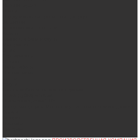
Дверцы глухие
Плиты
Поддувальные и прочистные дверцы
Задвижки
Колосниковые решетки
Казаны
Камни для бани и сауны
Материалы
О нас
Сертификаты
Отзывы
Наши работы
Поставщикам
Статьи
Услуги
Сварка любых металлоконструкций
Резка (рубка) металла
Плазменная резка ЧПУ
Выезд замерщика. Монтаж и установка печей «под ключ»
Оплата
Возврат
Доставка
Дилерам
Контакты