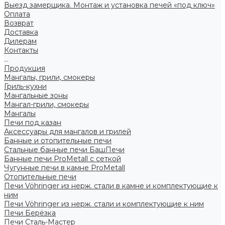
Выезд замерщика. Монтаж и установка печей «под ключ»
Оплата
Возврат
Доставка
Дилерам
Контакты
...
Продукция
Мангалы, грили, смокеры
Гриль-кухни
Мангальные зоны
Мангал-грили, смокеры
Мангалы
Печи под казан
Аксессуары для мангалов и грилей
Банные и отопительные печи
Стальные банные печи БашПечи
Банные печи ProMetall с сеткой
Чугунные печи в камне ProMetall
Отопительные печи
Печи Vöhringer из нерж. стали в камне и комплектующие к
ним
Печи Vöhringer из нерж. стали и комплектующие к ним
Печи Берёзка
Печи Сталь-Мастер