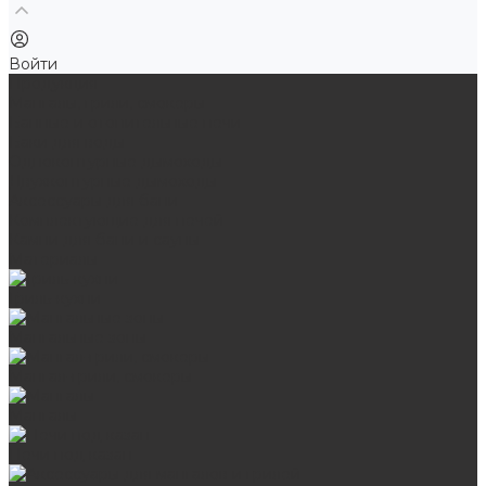
Войти
Продукция
Мангалы, грили, смокеры
Банные и отопительные печи
Баки для воды
Одноконтурные дымоходы
Двухконтурные дымоходы
Аксессуары для бани
Комплектующие для печей
Камни для бани и сауны
Материалы
Гриль-кухни
Мангальные зоны
Мангал-грили, смокеры
Мангалы
Печи под казан