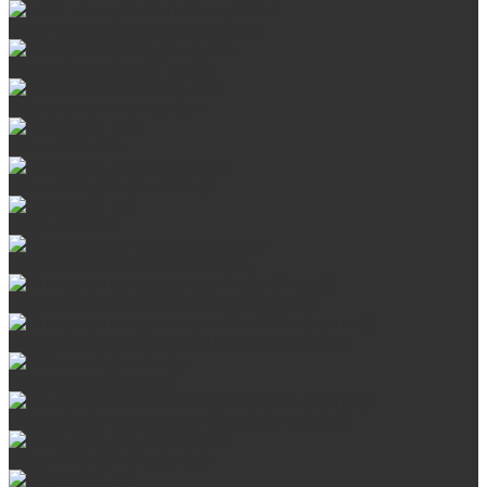
Баки-теплообменники для бани
Запорная арматура, трубы
Оцинкованная сталь Briz
Сталь AISI 430
Сталь AISI 304 (Austenite)
Сталь AISI 316
Дымоходы из черного металла
Интерьерные дымоходы Arctic (белый)
Интерьерные дымоходы BlackSide (черный)
Овальные дымоходы
Интерьерные дымоходы BlackSide (черный)
Сталь AISI 304 (Austenite)