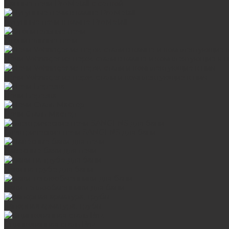
Банные печи ProMetall с сеткой
Чугунные печи в камне ProMetall
Отопительные печи
Печи Vöhringer из нерж. стали в камне и комплектующие к 
Печи Vöhringer из нерж. стали и комплектующие к ним
Печи Берёзка
Печи Сталь-Мастер
Электрические печи SANGENS для бани
Навесные баки для печи
Баки на трубе для бани
Баки-теплообменники для бани
Запорная арматура, трубы
Оцинкованная сталь Briz