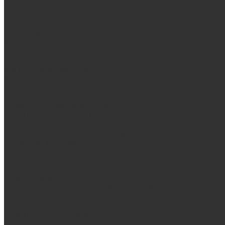
Дилерам
Контакты
...
Продукция
Мангалы, грили, смокеры
Гриль-кухни
Мангальные зоны
Мангал-грили, смокеры
Мангалы
Печи под казан
Аксессуары для мангалов и грилей
Банные и отопительные печи
Стальные банные печи БашПечи
Банные печи ProMetall с сеткой
Чугунные печи в камне ProMetall
Отопительные печи
Печи Vöhringer из нерж. стали в камне и комплектующие к 
Печи Vöhringer из нерж. стали и комплектующие к ним
Печи Берёзка
Печи Сталь-Мастер
Электрические печи SANGENS для бани
Баки для воды
Навесные баки для печи
Баки на трубе для бани
Баки-теплообменники для бани