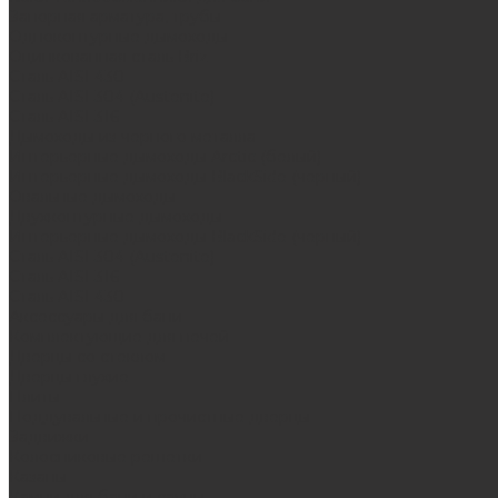
Запорная арматура, трубы
Одноконтурные дымоходы
Оцинкованная сталь Briz
Сталь AISI 430
Сталь AISI 304 (Austenite)
Сталь AISI 316
Дымоходы из черного металла
Интерьерные дымоходы Arctic (белый)
Интерьерные дымоходы BlackSide (черный)
Овальные дымоходы
Двухконтурные дымоходы
Интерьерные дымоходы BlackSide (черный)
Сталь AISI 304 (Austenite)
Сталь AISI 316
Сталь AISI 430
Аксессуары для бани
Комплектующие для печей
Дверцы со стеклом
Дверцы глухие
Плиты
Поддувальные и прочистные дверцы
Задвижки
Колосниковые решетки
Казаны
Камни для бани и сауны