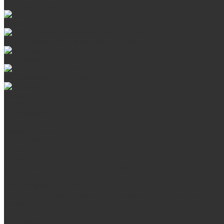
Дверцы глухие
Плиты
Поддувальные и прочистные дверцы
Задвижки
Колосниковые решетки
Казаны
О нас
Сертификаты
Отзывы
Наши работы
Поставщикам
Статьи
Услуги
Сварка любых металлоконструкций
Резка (рубка) металла
Плазменная резка ЧПУ
Выезд замерщика. Монтаж и установка печей «под ключ»
Оплата
Возврат
Доставка