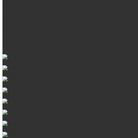
Продукция
Мангалы, грили, смокеры
Банные и отопительные печи
Баки для воды
Одноконтурные дымоходы
Двухконтурные дымоходы
Аксессуары для бани
Комплектующие для печей
Камни для бани и сауны
Материалы
Гриль-кухни
Мангальные зоны
Мангал-грили, смокеры
Мангалы
Печи под казан
Аксессуары для мангалов и грилей
Стальные банные печи БашПечи