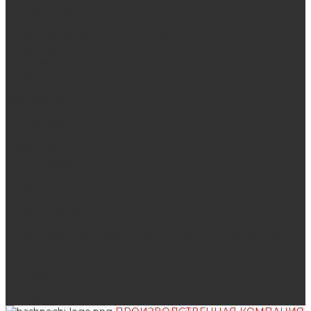
Дверцы глухие
Плиты
Поддувальные и прочистные дверцы
Задвижки
Колосниковые решетки
Казаны
Камни для бани и сауны
Материалы
О нас
Сертификаты
Отзывы
Наши работы
Поставщикам
Статьи
Услуги
Сварка любых металлоконструкций
Резка (рубка) металла
Плазменная резка ЧПУ
Выезд замерщика. Монтаж и установка печей «под ключ»
Оплата
Возврат
Доставка
Дилерам
Контакты