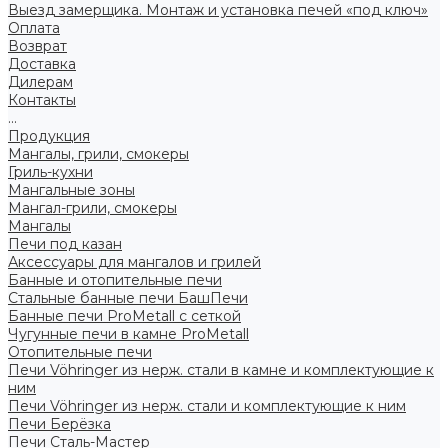
Выезд замерщика. Монтаж и установка печей «под ключ»
Оплата
Возврат
Доставка
Дилерам
Контакты
...
Продукция
Мангалы, грили, смокеры
Гриль-кухни
Мангальные зоны
Мангал-грили, смокеры
Мангалы
Печи под казан
Аксессуары для мангалов и грилей
Банные и отопительные печи
Стальные банные печи БашПечи
Банные печи ProMetall с сеткой
Чугунные печи в камне ProMetall
Отопительные печи
Печи Vöhringer из нерж. стали в камне и комплектующие к
ним
Печи Vöhringer из нерж. стали и комплектующие к ним
Печи Берёзка
Печи Сталь-Мастер