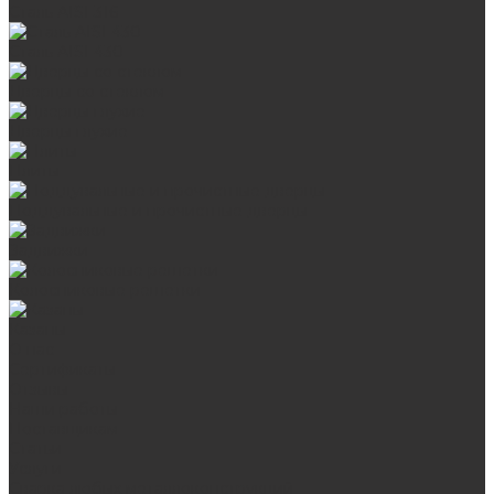
Сталь AISI 316
Сталь AISI 430
Дверцы со стеклом
Дверцы глухие
Плиты
Поддувальные и прочистные дверцы
Задвижки
Колосниковые решетки
Казаны
О нас
Сертификаты
Отзывы
Наши работы
Поставщикам
Статьи
Услуги
Сварка любых металлоконструкций