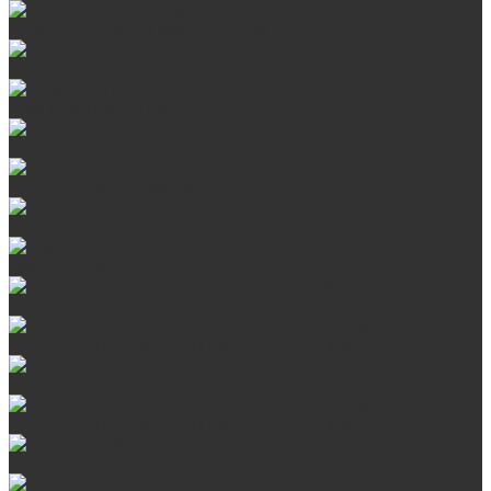
Баки-теплообменники для бани
Запорная арматура, трубы
Оцинкованная сталь Briz
Сталь AISI 430
Сталь AISI 304 (Austenite)
Сталь AISI 316
Дымоходы из черного металла
Интерьерные дымоходы Arctic (белый)
Интерьерные дымоходы BlackSide (черный)
Овальные дымоходы
Интерьерные дымоходы BlackSide (черный)
Сталь AISI 304 (Austenite)