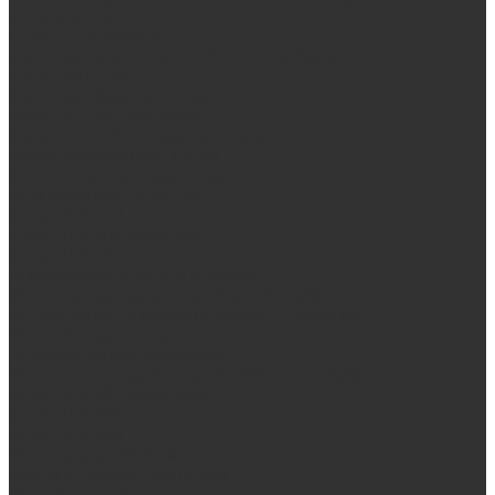
Печи Берёзка
Печи Сталь-Мастер
Электрические печи SANGENS для бани
Баки для воды
Навесные баки для печи
Баки на трубе для бани
Баки-теплообменники для бани
Запорная арматура, трубы
Одноконтурные дымоходы
Оцинкованная сталь Briz
Сталь AISI 430
Сталь AISI 304 (Austenite)
Сталь AISI 316
Дымоходы из черного металла
Интерьерные дымоходы Arctic (белый)
Интерьерные дымоходы BlackSide (черный)
Овальные дымоходы
Двухконтурные дымоходы
Интерьерные дымоходы BlackSide (черный)
Сталь AISI 304 (Austenite)
Сталь AISI 316
Сталь AISI 430
Аксессуары для бани
Комплектующие для печей
Дверцы со стеклом