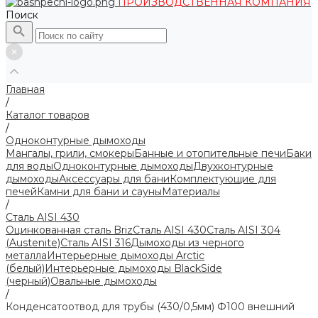
ПРОИЗВОДСТВЕННАЯ КОМПАНИЯ
Поиск
Главная
/
Каталог товаров
/
Одноконтурные дымоходы
Мангалы, грили, смокеры
Банные и отопительные печи
Баки
для воды
Одноконтурные дымоходы
Двухконтурные
дымоходы
Аксессуары для бани
Комплектующие для
печей
Камни для бани и сауны
Материалы
/
Сталь AISI 430
Оцинкованная сталь Briz
Сталь AISI 430
Сталь AISI 304
(Austenite)
Сталь AISI 316
Дымоходы из черного
металла
Интерьерные дымоходы Arctic
(белый)
Интерьерные дымоходы BlackSide
(черный)
Овальные дымоходы
/
Конденсатоотвод для трубы (430/0,5мм) Ф100 внешний