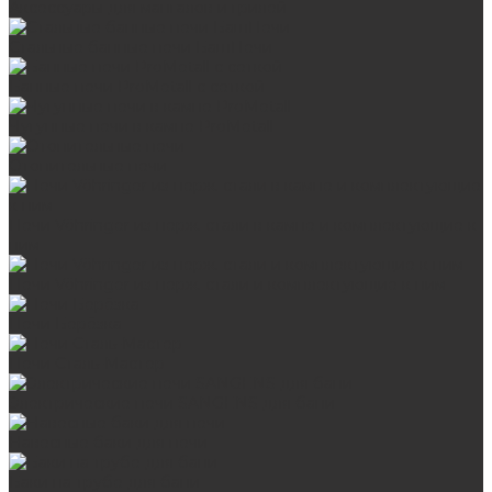
Аксессуары для мангалов и грилей
Стальные банные печи БашПечи
Банные печи ProMetall с сеткой
Чугунные печи в камне ProMetall
Отопительные печи
Печи Vöhringer из нерж. стали в камне и комплектующие к
ним
Печи Vöhringer из нерж. стали и комплектующие к ним
Печи Берёзка
Печи Сталь-Мастер
Электрические печи SANGENS для бани
Навесные баки для печи
Баки на трубе для бани