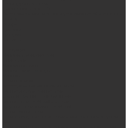
Резка (рубка) металла
Плазменная резка ЧПУ
Выезд замерщика. Монтаж и установка печей «под ключ»
Оплата
Возврат
Доставка
Дилерам
Контакты
...
Продукция
Мангалы, грили, смокеры
Гриль-кухни
Мангальные зоны
Мангал-грили, смокеры
Мангалы
Печи под казан
Аксессуары для мангалов и грилей
Банные и отопительные печи
Стальные банные печи БашПечи
Банные печи ProMetall с сеткой
Чугунные печи в камне ProMetall
Отопительные печи
Печи Vöhringer из нерж. стали в камне и комплектующие к
ним
Печи Vöhringer из нерж. стали и комплектующие к ним