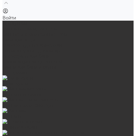
Войти
Продукция
Мангалы, грили, смокеры
Банные и отопительные печи
Баки для воды
Одноконтурные дымоходы
Двухконтурные дымоходы
Аксессуары для бани
Комплектующие для печей
Камни для бани и сауны
Материалы
Гриль-кухни
Мангальные зоны
Мангал-грили, смокеры
Мангалы
Печи под казан