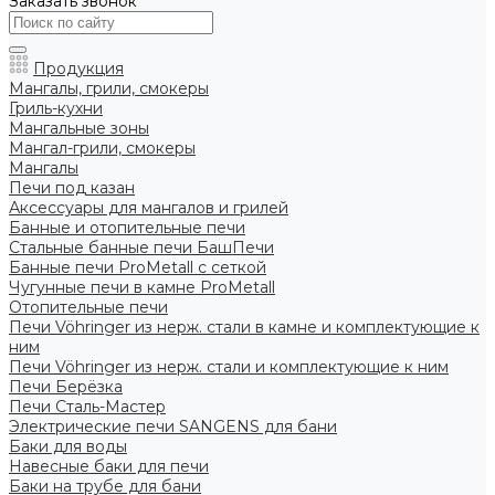
Заказать звонок
Продукция
Мангалы, грили, смокеры
Гриль-кухни
Мангальные зоны
Мангал-грили, смокеры
Мангалы
Печи под казан
Аксессуары для мангалов и грилей
Банные и отопительные печи
Стальные банные печи БашПечи
Банные печи ProMetall с сеткой
Чугунные печи в камне ProMetall
Отопительные печи
Печи Vöhringer из нерж. стали в камне и комплектующие к
ним
Печи Vöhringer из нерж. стали и комплектующие к ним
Печи Берёзка
Печи Сталь-Мастер
Электрические печи SANGENS для бани
Баки для воды
Навесные баки для печи
Баки на трубе для бани