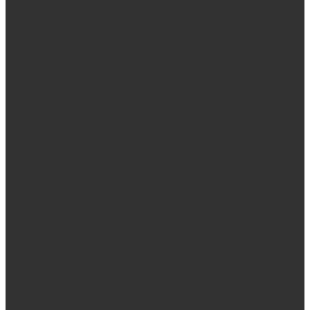
Электрические печи SANGENS для бани
Баки для воды
Навесные баки для печи
Баки на трубе для бани
Баки-теплообменники для бани
Запорная арматура, трубы
Одноконтурные дымоходы
Оцинкованная сталь Briz
Сталь AISI 430
Сталь AISI 304 (Austenite)
Сталь AISI 316
Дымоходы из черного металла
Интерьерные дымоходы Arctic (белый)
Интерьерные дымоходы BlackSide (черный)
Овальные дымоходы
Двухконтурные дымоходы
Интерьерные дымоходы BlackSide (черный)
Сталь AISI 304 (Austenite)
Сталь AISI 316
Сталь AISI 430
Аксессуары для бани
Комплектующие для печей
Дверцы со стеклом
Дверцы глухие
Плиты