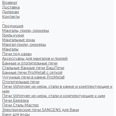
Возврат
Доставка
Дилерам
Контакты
...
Продукция
Мангалы, грили, смокеры
Гриль-кухни
Мангальные зоны
Мангал-грили, смокеры
Мангалы
Печи под казан
Аксессуары для мангалов и грилей
Банные и отопительные печи
Стальные банные печи БашПечи
Банные печи ProMetall с сеткой
Чугунные печи в камне ProMetall
Отопительные печи
Печи Vöhringer из нерж. стали в камне и комплектующие к
ним
Печи Vöhringer из нерж. стали и комплектующие к ним
Печи Берёзка
Печи Сталь-Мастер
Электрические печи SANGENS для бани
Баки для воды