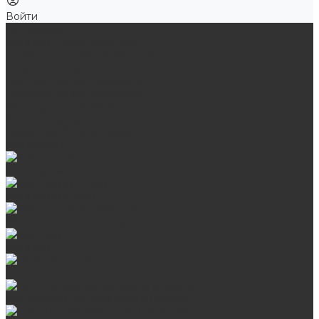
Войти
Продукция
Мангалы, грили, смокеры
Банные и отопительные печи
Баки для воды
Одноконтурные дымоходы
Двухконтурные дымоходы
Аксессуары для бани
Комплектующие для печей
Камни для бани и сауны
Материалы
Гриль-кухни
Мангальные зоны
Мангал-грили, смокеры
Мангалы
Печи под казан
Аксессуары для мангалов и грилей