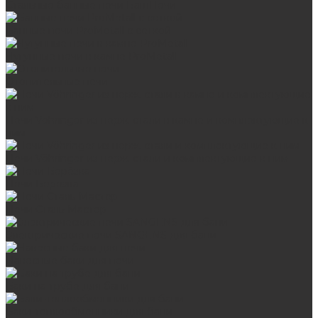
Стальные банные печи БашПечи
Банные печи ProMetall с сеткой
Чугунные печи в камне ProMetall
Отопительные печи
Печи Vöhringer из нерж. стали в камне и комплектующие к
ним
Печи Vöhringer из нерж. стали и комплектующие к ним
Печи Берёзка
Печи Сталь-Мастер
Электрические печи SANGENS для бани
Навесные баки для печи
Баки на трубе для бани
Баки-теплообменники для бани