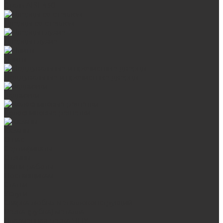
Сталь AISI 430
Дверцы со стеклом
Дверцы глухие
Плиты
Поддувальные и прочистные дверцы
Задвижки
Колосниковые решетки
Казаны
О нас
Сертификаты
Отзывы
Наши работы
Поставщикам
Статьи
Услуги
Сварка любых металлоконструкций
Резка (рубка) металла
Плазменная резка ЧПУ