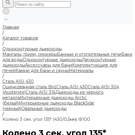
Главная
/
Каталог товаров
/
Одноконтурные дымоходы
Мангалы, грили, смокеры
Банные и отопительные печи
Баки
для воды
Одноконтурные дымоходы
Двухконтурные
дымоходы
Аксессуары для бани
Комплектующие для
печей
Камни для бани и сауны
Материалы
/
Сталь AISI 430
Оцинкованная сталь Briz
Сталь AISI 430
Сталь AISI 304
(Austenite)
Сталь AISI 316
Дымоходы из черного
металла
Интерьерные дымоходы Arctic
(белый)
Интерьерные дымоходы BlackSide
(черный)
Овальные дымоходы
/
Колено 3 сек. угол 135* (430/0,5мм) Ф100
Колено 3 сек. угол 135*