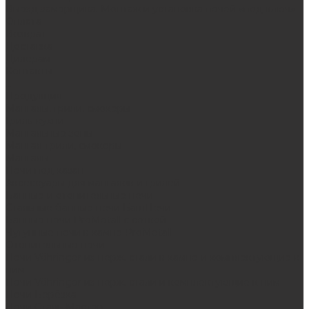
Выезд замерщика. Монтаж и установка печей «под ключ»
Оплата
Возврат
Доставка
Дилерам
Контакты
...
Продукция
Мангалы, грили, смокеры
Гриль-кухни
Мангальные зоны
Мангал-грили, смокеры
Мангалы
Печи под казан
Аксессуары для мангалов и грилей
Банные и отопительные печи
Стальные банные печи БашПечи
Банные печи ProMetall с сеткой
Чугунные печи в камне ProMetall
Отопительные печи
Печи Vöhringer из нерж. стали в камне и комплектующие к
ним
Печи Vöhringer из нерж. стали и комплектующие к ним
Печи Берёзка
Печи Сталь-Мастер