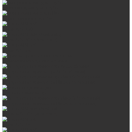
Запорная арматура, трубы
Оцинкованная сталь Briz
Сталь AISI 430
Сталь AISI 304 (Austenite)
Сталь AISI 316
Дымоходы из черного металла
Интерьерные дымоходы Arctic (белый)
Интерьерные дымоходы BlackSide (черный)
Овальные дымоходы
Интерьерные дымоходы BlackSide (черный)
Сталь AISI 304 (Austenite)
Сталь AISI 316