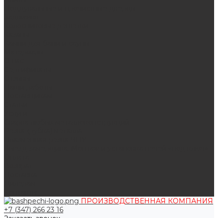
Поддувальные и прочистные дверцы
Задвижки
Колосниковые решетки
Казаны
Камни для бани и сауны
Материалы
О нас
Сертификаты
Отзывы
Наши работы
Поставщикам
Статьи
Услуги
Сварка любых металлоконструкций
Резка (рубка) металла
Плазменная резка ЧПУ
Выезд замерщика. Монтаж и установка печей «под ключ»
Оплата
Возврат
Доставка
Дилерам
Контакты
ПРОИЗВОДСТВЕННАЯ КОМПАНИЯ
+7 (347) 266 23 16