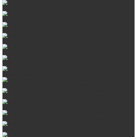
Баки-теплообменники для бани
Запорная арматура, трубы
Оцинкованная сталь Briz
Сталь AISI 430
Сталь AISI 304 (Austenite)
Сталь AISI 316
Дымоходы из черного металла
Интерьерные дымоходы Arctic (белый)
Интерьерные дымоходы BlackSide (черный)
Овальные дымоходы
Интерьерные дымоходы BlackSide (черный)
Сталь AISI 304 (Austenite)