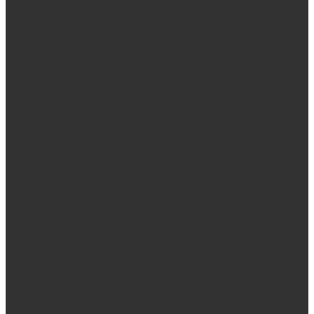
Печи Берёзка
Печи Сталь-Мастер
Электрические печи SANGENS для бани
Баки для воды
Навесные баки для печи
Баки на трубе для бани
Баки-теплообменники для бани
Запорная арматура, трубы
Одноконтурные дымоходы
Оцинкованная сталь Briz
Сталь AISI 430
Сталь AISI 304 (Austenite)
Сталь AISI 316
Дымоходы из черного металла
Интерьерные дымоходы Arctic (белый)
Интерьерные дымоходы BlackSide (черный)
Овальные дымоходы
Двухконтурные дымоходы
Интерьерные дымоходы BlackSide (черный)
Сталь AISI 304 (Austenite)
Сталь AISI 316
Сталь AISI 430
Аксессуары для бани
Комплектующие для печей
Дверцы со стеклом