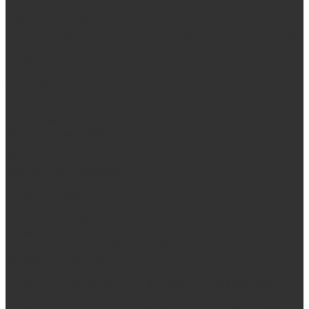
Резка (рубка) металла
Плазменная резка ЧПУ
Выезд замерщика. Монтаж и установка печей «под ключ»
Оплата
Возврат
Доставка
Дилерам
Контакты
...
Продукция
Мангалы, грили, смокеры
Гриль-кухни
Мангальные зоны
Мангал-грили, смокеры
Мангалы
Печи под казан
Аксессуары для мангалов и грилей
Банные и отопительные печи
Стальные банные печи БашПечи
Банные печи ProMetall с сеткой
Чугунные печи в камне ProMetall
Отопительные печи
Печи Vöhringer из нерж. стали в камне и комплектующие к
ним
Печи Vöhringer из нерж. стали и комплектующие к ним