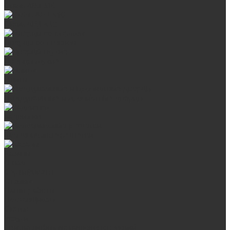
Сталь AISI 316
Сталь AISI 430
Дверцы со стеклом
Дверцы глухие
Плиты
Поддувальные и прочистные дверцы
Задвижки
Колосниковые решетки
Казаны
О нас
Сертификаты
Отзывы
Наши работы
Поставщикам
Статьи
Услуги
Сварка любых металлоконструкций