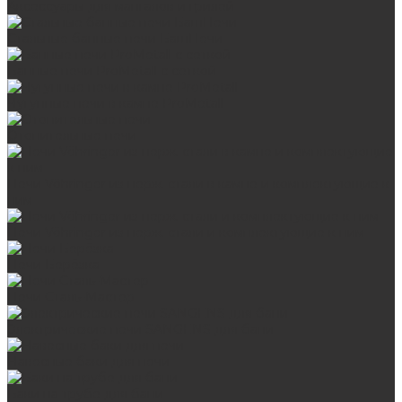
Аксессуары для мангалов и грилей
Стальные банные печи БашПечи
Банные печи ProMetall с сеткой
Чугунные печи в камне ProMetall
Отопительные печи
Печи Vöhringer из нерж. стали в камне и комплектующие к
ним
Печи Vöhringer из нерж. стали и комплектующие к ним
Печи Берёзка
Печи Сталь-Мастер
Электрические печи SANGENS для бани
Навесные баки для печи
Баки на трубе для бани