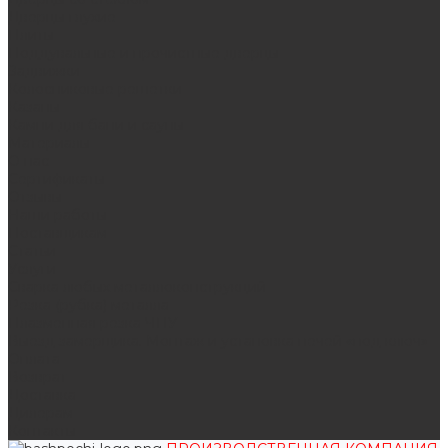
Дверцы глухие
Плиты
Поддувальные и прочистные дверцы
Задвижки
Колосниковые решетки
Казаны
Камни для бани и сауны
Материалы
О нас
Сертификаты
Отзывы
Наши работы
Поставщикам
Статьи
Услуги
Сварка любых металлоконструкций
Резка (рубка) металла
Плазменная резка ЧПУ
Выезд замерщика. Монтаж и установка печей «под ключ»
Оплата
Возврат
Доставка
Дилерам
Контакты