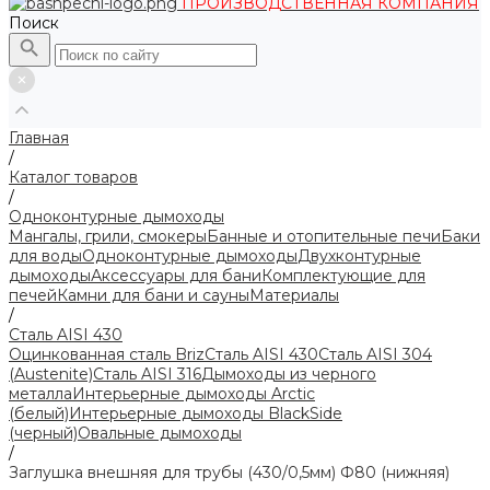
ПРОИЗВОДСТВЕННАЯ КОМПАНИЯ
Поиск
Главная
/
Каталог товаров
/
Одноконтурные дымоходы
Мангалы, грили, смокеры
Банные и отопительные печи
Баки
для воды
Одноконтурные дымоходы
Двухконтурные
дымоходы
Аксессуары для бани
Комплектующие для
печей
Камни для бани и сауны
Материалы
/
Сталь AISI 430
Оцинкованная сталь Briz
Сталь AISI 430
Сталь AISI 304
(Austenite)
Сталь AISI 316
Дымоходы из черного
металла
Интерьерные дымоходы Arctic
(белый)
Интерьерные дымоходы BlackSide
(черный)
Овальные дымоходы
/
Заглушка внешняя для трубы (430/0,5мм) Ф80 (нижняя)