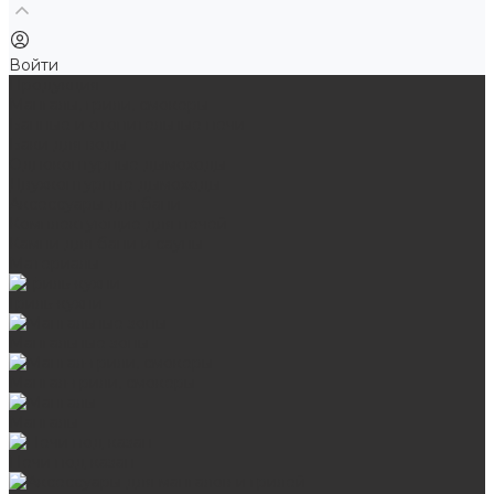
Войти
Продукция
Мангалы, грили, смокеры
Банные и отопительные печи
Баки для воды
Одноконтурные дымоходы
Двухконтурные дымоходы
Аксессуары для бани
Комплектующие для печей
Камни для бани и сауны
Материалы
Гриль-кухни
Мангальные зоны
Мангал-грили, смокеры
Мангалы
Печи под казан