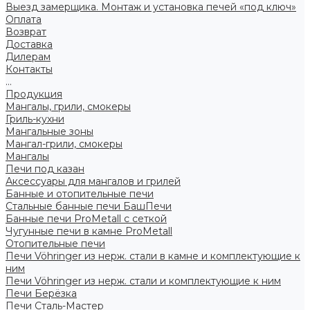
Выезд замерщика. Монтаж и установка печей «под ключ»
Оплата
Возврат
Доставка
Дилерам
Контакты
...
Продукция
Мангалы, грили, смокеры
Гриль-кухни
Мангальные зоны
Мангал-грили, смокеры
Мангалы
Печи под казан
Аксессуары для мангалов и грилей
Банные и отопительные печи
Стальные банные печи БашПечи
Банные печи ProMetall с сеткой
Чугунные печи в камне ProMetall
Отопительные печи
Печи Vöhringer из нерж. стали в камне и комплектующие к
ним
Печи Vöhringer из нерж. стали и комплектующие к ним
Печи Берёзка
Печи Сталь-Мастер