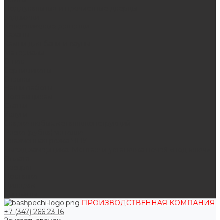
Поддувальные и прочистные дверцы
Задвижки
Колосниковые решетки
Казаны
Камни для бани и сауны
Материалы
О нас
Сертификаты
Отзывы
Наши работы
Поставщикам
Статьи
Услуги
Сварка любых металлоконструкций
Резка (рубка) металла
Плазменная резка ЧПУ
Выезд замерщика. Монтаж и установка печей «под ключ»
Оплата
Возврат
Доставка
Дилерам
Контакты
ПРОИЗВОДСТВЕННАЯ КОМПАНИЯ
+7 (347) 266 23 16