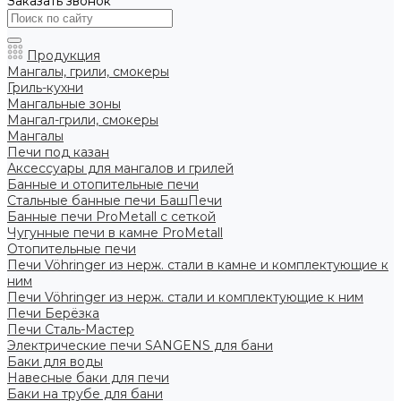
Заказать звонок
Продукция
Мангалы, грили, смокеры
Гриль-кухни
Мангальные зоны
Мангал-грили, смокеры
Мангалы
Печи под казан
Аксессуары для мангалов и грилей
Банные и отопительные печи
Стальные банные печи БашПечи
Банные печи ProMetall с сеткой
Чугунные печи в камне ProMetall
Отопительные печи
Печи Vöhringer из нерж. стали в камне и комплектующие к
ним
Печи Vöhringer из нерж. стали и комплектующие к ним
Печи Берёзка
Печи Сталь-Мастер
Электрические печи SANGENS для бани
Баки для воды
Навесные баки для печи
Баки на трубе для бани