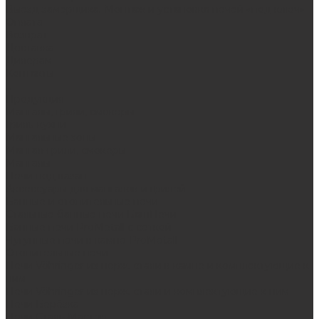
Выезд замерщика. Монтаж и установка печей «под ключ»
Оплата
Возврат
Доставка
Дилерам
Контакты
...
Продукция
Мангалы, грили, смокеры
Гриль-кухни
Мангальные зоны
Мангал-грили, смокеры
Мангалы
Печи под казан
Аксессуары для мангалов и грилей
Банные и отопительные печи
Стальные банные печи БашПечи
Банные печи ProMetall с сеткой
Чугунные печи в камне ProMetall
Отопительные печи
Печи Vöhringer из нерж. стали в камне и комплектующие к
ним
Печи Vöhringer из нерж. стали и комплектующие к ним
Печи Берёзка
Печи Сталь-Мастер