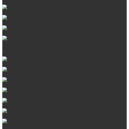
Стальные банные печи БашПечи
Банные печи ProMetall с сеткой
Чугунные печи в камне ProMetall
Отопительные печи
Печи Vöhringer из нерж. стали в камне и комплектующие к
ним
Печи Vöhringer из нерж. стали и комплектующие к ним
Печи Берёзка
Печи Сталь-Мастер
Электрические печи SANGENS для бани
Навесные баки для печи
Баки на трубе для бани
Баки-теплообменники для бани