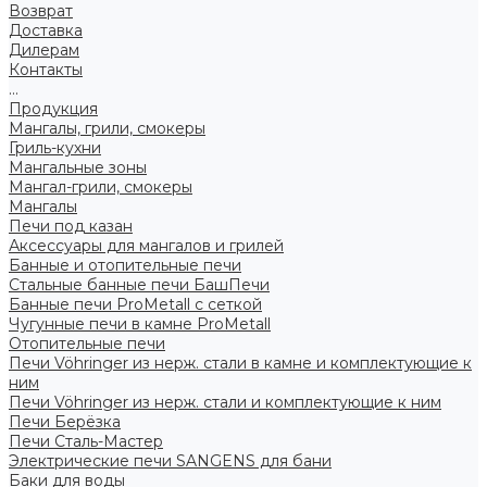
Возврат
Доставка
Дилерам
Контакты
...
Продукция
Мангалы, грили, смокеры
Гриль-кухни
Мангальные зоны
Мангал-грили, смокеры
Мангалы
Печи под казан
Аксессуары для мангалов и грилей
Банные и отопительные печи
Стальные банные печи БашПечи
Банные печи ProMetall с сеткой
Чугунные печи в камне ProMetall
Отопительные печи
Печи Vöhringer из нерж. стали в камне и комплектующие к
ним
Печи Vöhringer из нерж. стали и комплектующие к ним
Печи Берёзка
Печи Сталь-Мастер
Электрические печи SANGENS для бани
Баки для воды