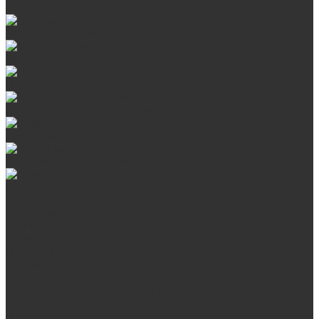
Сталь AISI 430
Дверцы со стеклом
Дверцы глухие
Плиты
Поддувальные и прочистные дверцы
Задвижки
Колосниковые решетки
Казаны
О нас
Сертификаты
Отзывы
Наши работы
Поставщикам
Статьи
Услуги
Сварка любых металлоконструкций
Резка (рубка) металла
Плазменная резка ЧПУ