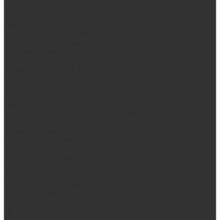
Электрические печи SANGENS для бани
Баки для воды
Навесные баки для печи
Баки на трубе для бани
Баки-теплообменники для бани
Запорная арматура, трубы
Одноконтурные дымоходы
Оцинкованная сталь Briz
Сталь AISI 430
Сталь AISI 304 (Austenite)
Сталь AISI 316
Дымоходы из черного металла
Интерьерные дымоходы Arctic (белый)
Интерьерные дымоходы BlackSide (черный)
Овальные дымоходы
Двухконтурные дымоходы
Интерьерные дымоходы BlackSide (черный)
Сталь AISI 304 (Austenite)
Сталь AISI 316
Сталь AISI 430
Аксессуары для бани
Комплектующие для печей
Дверцы со стеклом
Дверцы глухие
Плиты