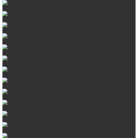
Запорная арматура, трубы
Оцинкованная сталь Briz
Сталь AISI 430
Сталь AISI 304 (Austenite)
Сталь AISI 316
Дымоходы из черного металла
Интерьерные дымоходы Arctic (белый)
Интерьерные дымоходы BlackSide (черный)
Овальные дымоходы
Интерьерные дымоходы BlackSide (черный)
Сталь AISI 304 (Austenite)
Сталь AISI 316