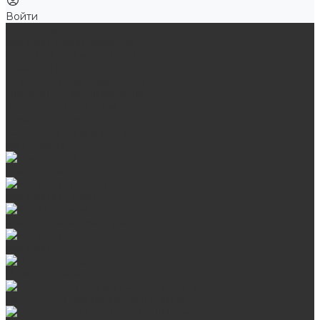
Войти
Продукция
Мангалы, грили, смокеры
Банные и отопительные печи
Баки для воды
Одноконтурные дымоходы
Двухконтурные дымоходы
Аксессуары для бани
Комплектующие для печей
Камни для бани и сауны
Материалы
Гриль-кухни
Мангальные зоны
Мангал-грили, смокеры
Мангалы
Печи под казан
Аксессуары для мангалов и грилей