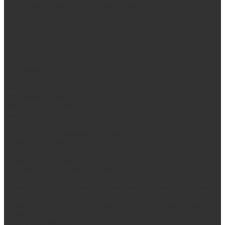
Выезд замерщика. Монтаж и установка печей «под ключ»
Оплата
Возврат
Доставка
Дилерам
Контакты
...
Продукция
Мангалы, грили, смокеры
Гриль-кухни
Мангальные зоны
Мангал-грили, смокеры
Мангалы
Печи под казан
Аксессуары для мангалов и грилей
Банные и отопительные печи
Стальные банные печи БашПечи
Банные печи ProMetall с сеткой
Чугунные печи в камне ProMetall
Отопительные печи
Печи Vöhringer из нерж. стали в камне и комплектующие к
ним
Печи Vöhringer из нерж. стали и комплектующие к ним
Печи Берёзка
Печи Сталь-Мастер