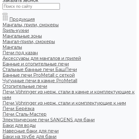
Заказать звонок
Продукция
Мангалы, грили, смокеры
Гриль-кухни
Мангальные зоны
Мангал-грили, смокеры
Мангалы
Печи под казан
Аксессуары для мангалов и грилей
Банные и отопительные печи
Стальные банные печи БашПечи
Банные печи ProMetall с сеткой
Чугунные печи в камне ProMetall
Отопительные печи
Печи Vöhringer из нерж. стали в камне и комплектующие к
ним
Печи Vöhringer из нерж. стали и комплектующие к ним
Печи Берёзка
Печи Сталь-Мастер
Электрические печи SANGENS для бани
Баки для воды
Навесные баки для печи
Баки на трубе для бани