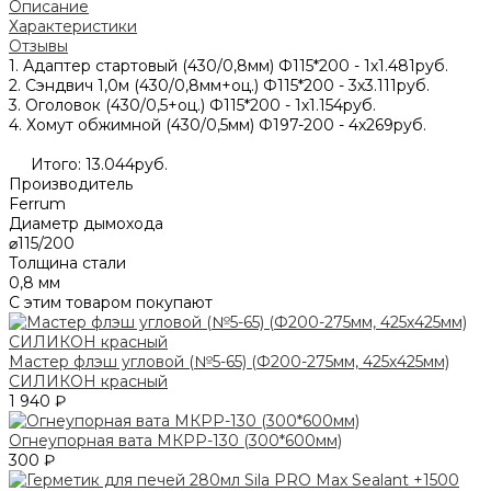
Описание
Характеристики
Отзывы
1. Адаптер стартовый (430/0,8мм) Ф115*200 - 1х1.481руб.
2. Сэндвич 1,0м (430/0,8мм+оц.) Ф115*200 - 3х3.111руб.
3. Оголовок (430/0,5+оц.) Ф115*200 - 1х1.154руб.
4. Хомут обжимной (430/0,5мм) Ф197-200 - 4х269руб.
Итого: 13.044руб.
Производитель
Ferrum
Диаметр дымохода
⌀115/200
Толщина стали
0,8 мм
С этим товаром покупают
Мастер флэш угловой (№5-65) (Ф200-275мм, 425х425мм)
СИЛИКОН красный
1 940 ₽
Огнеупорная вата МКРР-130 (300*600мм)
300 ₽