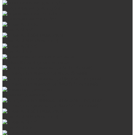
Запорная арматура, трубы
Оцинкованная сталь Briz
Сталь AISI 430
Сталь AISI 304 (Austenite)
Сталь AISI 316
Дымоходы из черного металла
Интерьерные дымоходы Arctic (белый)
Интерьерные дымоходы BlackSide (черный)
Овальные дымоходы
Интерьерные дымоходы BlackSide (черный)
Сталь AISI 304 (Austenite)
Сталь AISI 316