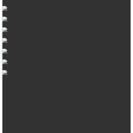
Сталь AISI 430
Дверцы со стеклом
Дверцы глухие
Плиты
Поддувальные и прочистные дверцы
Задвижки
Колосниковые решетки
Казаны
О нас
Сертификаты
Отзывы
Наши работы
Поставщикам
Статьи
Услуги
Сварка любых металлоконструкций
Резка (рубка) металла
Плазменная резка ЧПУ