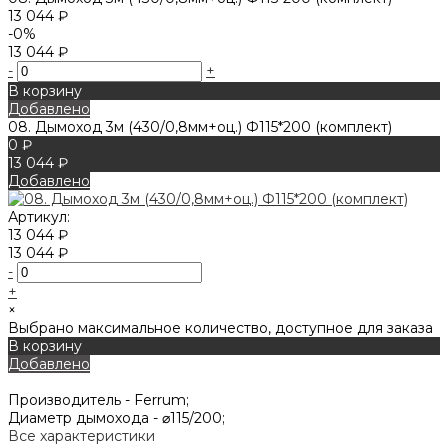
13 044 ₽
-0%
13 044 ₽
-
+
В корзину
Добавлено
08. Дымоход 3м (430/0,8мм+оц.) Ф115*200 (комплект)
0 ₽
13 044 ₽
Добавлено
Артикул:
13 044 ₽
13 044 ₽
-
+
×
Выбрано максимальное количество, доступное для заказа
В корзину
Добавлено
Производитель -
Ferrum;
Диаметр дымохода -
⌀115/200;
Все характеристики