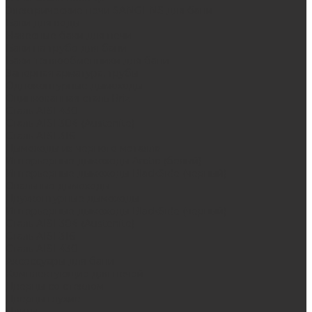
Электрические печи SANGENS для бани
Баки для воды
Навесные баки для печи
Баки на трубе для бани
Баки-теплообменники для бани
Запорная арматура, трубы
Одноконтурные дымоходы
Оцинкованная сталь Briz
Сталь AISI 430
Сталь AISI 304 (Austenite)
Сталь AISI 316
Дымоходы из черного металла
Интерьерные дымоходы Arctic (белый)
Интерьерные дымоходы BlackSide (черный)
Овальные дымоходы
Двухконтурные дымоходы
Интерьерные дымоходы BlackSide (черный)
Сталь AISI 304 (Austenite)
Сталь AISI 316
Сталь AISI 430
Аксессуары для бани
Комплектующие для печей
Дверцы со стеклом
Дверцы глухие
Плиты