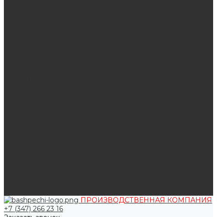
Поддувальные и прочистные дверцы
Задвижки
Колосниковые решетки
Казаны
Камни для бани и сауны
Материалы
О нас
Сертификаты
Отзывы
Наши работы
Поставщикам
Статьи
Услуги
Сварка любых металлоконструкций
Резка (рубка) металла
Плазменная резка ЧПУ
Выезд замерщика. Монтаж и установка печей «под ключ»
Оплата
Возврат
Доставка
Дилерам
Контакты
ПРОИЗВОДСТВЕННАЯ КОМПАНИЯ
+7 (347) 266 23 16