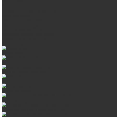
Продукция
Мангалы, грили, смокеры
Банные и отопительные печи
Баки для воды
Одноконтурные дымоходы
Двухконтурные дымоходы
Аксессуары для бани
Комплектующие для печей
Камни для бани и сауны
Материалы
Гриль-кухни
Мангальные зоны
Мангал-грили, смокеры
Мангалы
Печи под казан
Аксессуары для мангалов и грилей
Стальные банные печи БашПечи