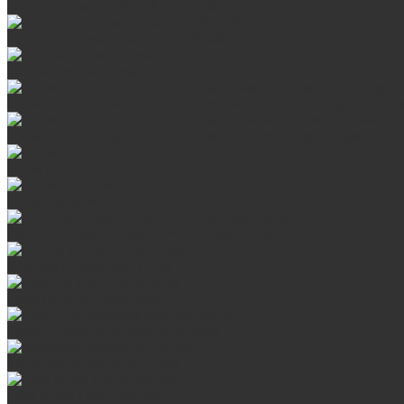
Банные печи ProMetall с сеткой
Чугунные печи в камне ProMetall
Отопительные печи
Печи Vöhringer из нерж. стали в камне и комплектующие к 
Печи Vöhringer из нерж. стали и комплектующие к ним
Печи Берёзка
Печи Сталь-Мастер
Электрические печи SANGENS для бани
Навесные баки для печи
Баки на трубе для бани
Баки-теплообменники для бани
Запорная арматура, трубы
Оцинкованная сталь Briz