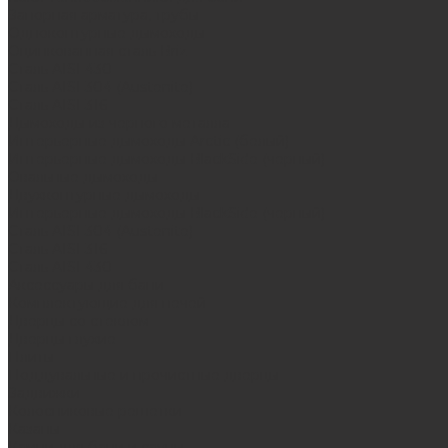
Запорная арматура, трубы
Одноконтурные дымоходы
Оцинкованная сталь Briz
Сталь AISI 430
Сталь AISI 304 (Austenite)
Сталь AISI 316
Дымоходы из черного металла
Интерьерные дымоходы Arctic (белый)
Интерьерные дымоходы BlackSide (черный)
Овальные дымоходы
Двухконтурные дымоходы
Интерьерные дымоходы BlackSide (черный)
Сталь AISI 304 (Austenite)
Сталь AISI 316
Сталь AISI 430
Аксессуары для бани
Комплектующие для печей
Дверцы со стеклом
Дверцы глухие
Плиты
Поддувальные и прочистные дверцы
Задвижки
Колосниковые решетки
Казаны
Камни для бани и сауны