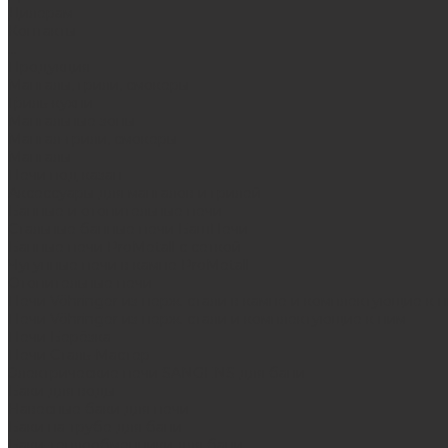
Дилерам
Контакты
...
Продукция
Мангалы, грили, смокеры
Гриль-кухни
Мангальные зоны
Мангал-грили, смокеры
Мангалы
Печи под казан
Аксессуары для мангалов и грилей
Банные и отопительные печи
Стальные банные печи БашПечи
Банные печи ProMetall с сеткой
Чугунные печи в камне ProMetall
Отопительные печи
Печи Vöhringer из нерж. стали в камне и комплектующие к 
Печи Vöhringer из нерж. стали и комплектующие к ним
Печи Берёзка
Печи Сталь-Мастер
Электрические печи SANGENS для бани
Баки для воды
Навесные баки для печи
Баки на трубе для бани
Баки-теплообменники для бани