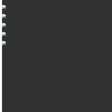
Дверцы глухие
Плиты
Поддувальные и прочистные дверцы
Задвижки
Колосниковые решетки
Казаны
О нас
Сертификаты
Отзывы
Наши работы
Поставщикам
Статьи
Услуги
Сварка любых металлоконструкций
Резка (рубка) металла
Плазменная резка ЧПУ
Выезд замерщика. Монтаж и установка печей «под ключ»
Оплата
Возврат
Доставка