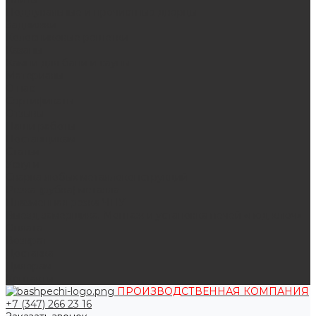
Поддувальные и прочистные дверцы
Задвижки
Колосниковые решетки
Казаны
Камни для бани и сауны
Материалы
О нас
Сертификаты
Отзывы
Наши работы
Поставщикам
Статьи
Услуги
Сварка любых металлоконструкций
Резка (рубка) металла
Плазменная резка ЧПУ
Выезд замерщика. Монтаж и установка печей «под ключ»
Оплата
Возврат
Доставка
Дилерам
Контакты
ПРОИЗВОДСТВЕННАЯ КОМПАНИЯ
+7 (347) 266 23 16