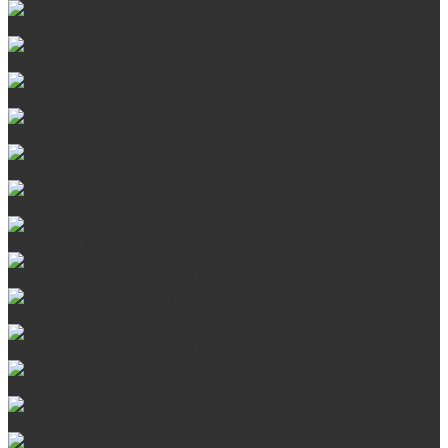
Запорная арматура, трубы
Оцинкованная сталь Briz
Сталь AISI 430
Сталь AISI 304 (Austenite)
Сталь AISI 316
Дымоходы из черного металла
Интерьерные дымоходы Arctic (белый)
Интерьерные дымоходы BlackSide (черный)
Овальные дымоходы
Интерьерные дымоходы BlackSide (черный)
Сталь AISI 304 (Austenite)
Сталь AISI 316