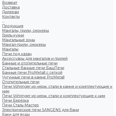
Возврат
Доставка
Дилерам
Контакты
...
Продукция
Мангалы, грили, смокеры
Гриль-кухни
Мангальные зоны
Мангал-грили, смокеры
Мангалы
Печи под казан
Аксессуары для мангалов и грилей
Банные и отопительные печи
Стальные банные печи БашПечи
Банные печи ProMetall с сеткой
Чугунные печи в камне ProMetall
Отопительные печи
Печи Vöhringer из нерж. стали в камне и комплектующие к
ним
Печи Vöhringer из нерж. стали и комплектующие к ним
Печи Берёзка
Печи Сталь-Мастер
Электрические печи SANGENS для бани
Баки для воды