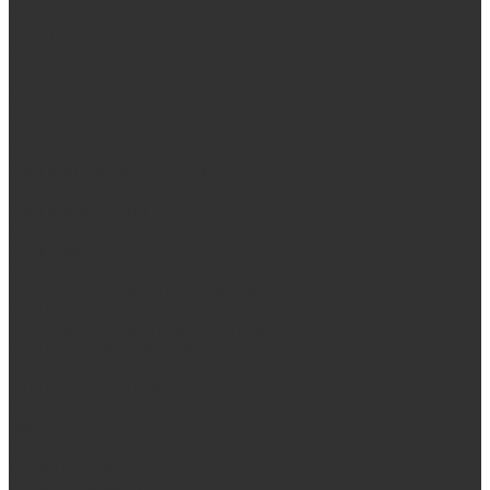
Выезд замерщика. Монтаж и установка печей «под ключ»
Оплата
Возврат
Доставка
Дилерам
Контакты
...
Продукция
Мангалы, грили, смокеры
Гриль-кухни
Мангальные зоны
Мангал-грили, смокеры
Мангалы
Печи под казан
Аксессуары для мангалов и грилей
Банные и отопительные печи
Стальные банные печи БашПечи
Банные печи ProMetall с сеткой
Чугунные печи в камне ProMetall
Отопительные печи
Печи Vöhringer из нерж. стали в камне и комплектующие к
ним
Печи Vöhringer из нерж. стали и комплектующие к ним
Печи Берёзка
Печи Сталь-Мастер