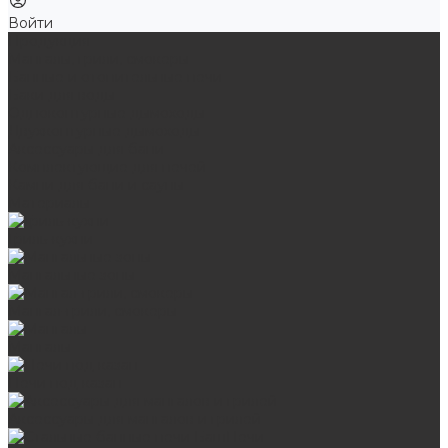
Войти
Продукция
Мангалы, грили, смокеры
Банные и отопительные печи
Баки для воды
Одноконтурные дымоходы
Двухконтурные дымоходы
Аксессуары для бани
Комплектующие для печей
Камни для бани и сауны
Материалы
Гриль-кухни
Мангальные зоны
Мангал-грили, смокеры
Мангалы
Печи под казан
Аксессуары для мангалов и грилей