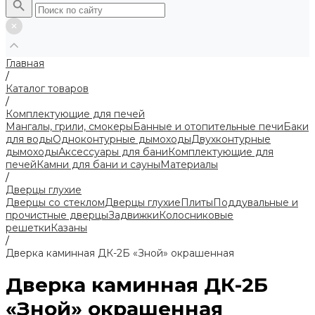
Главная
/
Каталог товаров
/
Комплектующие для печей
Мангалы, грили, смокеры
Банные и отопительные печи
Баки
для воды
Одноконтурные дымоходы
Двухконтурные
дымоходы
Аксессуары для бани
Комплектующие для
печей
Камни для бани и сауны
Материалы
/
Дверцы глухие
Дверцы со стеклом
Дверцы глухие
Плиты
Поддувальные и
прочистные дверцы
Задвижки
Колосниковые
решетки
Казаны
/
Дверка каминная ДК-2Б «Зной» окрашенная
Дверка каминная ДК-2Б
«Зной» окрашенная