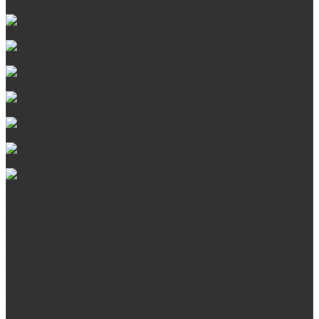
Сталь AISI 430
Дверцы со стеклом
Дверцы глухие
Плиты
Поддувальные и прочистные дверцы
Задвижки
Колосниковые решетки
Казаны
О нас
Сертификаты
Отзывы
Наши работы
Поставщикам
Статьи
Услуги
Сварка любых металлоконструкций
Резка (рубка) металла
Плазменная резка ЧПУ