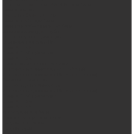
Электрические печи SANGENS для бани
Баки для воды
Навесные баки для печи
Баки на трубе для бани
Баки-теплообменники для бани
Запорная арматура, трубы
Одноконтурные дымоходы
Оцинкованная сталь Briz
Сталь AISI 430
Сталь AISI 304 (Austenite)
Сталь AISI 316
Дымоходы из черного металла
Интерьерные дымоходы Arctic (белый)
Интерьерные дымоходы BlackSide (черный)
Овальные дымоходы
Двухконтурные дымоходы
Интерьерные дымоходы BlackSide (черный)
Сталь AISI 304 (Austenite)
Сталь AISI 316
Сталь AISI 430
Аксессуары для бани
Комплектующие для печей
Дверцы со стеклом
Дверцы глухие
Плиты