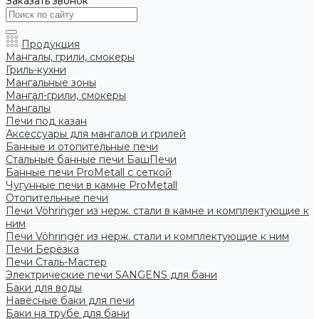
Заказать звонок
Продукция
Мангалы, грили, смокеры
Гриль-кухни
Мангальные зоны
Мангал-грили, смокеры
Мангалы
Печи под казан
Аксессуары для мангалов и грилей
Банные и отопительные печи
Стальные банные печи БашПечи
Банные печи ProMetall с сеткой
Чугунные печи в камне ProMetall
Отопительные печи
Печи Vöhringer из нерж. стали в камне и комплектующие к
ним
Печи Vöhringer из нерж. стали и комплектующие к ним
Печи Берёзка
Печи Сталь-Мастер
Электрические печи SANGENS для бани
Баки для воды
Навесные баки для печи
Баки на трубе для бани