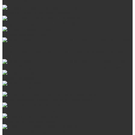
Стальные банные печи БашПечи
Банные печи ProMetall с сеткой
Чугунные печи в камне ProMetall
Отопительные печи
Печи Vöhringer из нерж. стали в камне и комплектующие к
ним
Печи Vöhringer из нерж. стали и комплектующие к ним
Печи Берёзка
Печи Сталь-Мастер
Электрические печи SANGENS для бани
Навесные баки для печи
Баки на трубе для бани
Баки-теплообменники для бани