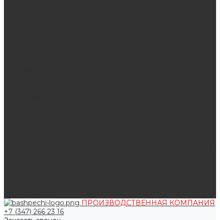
Поддувальные и прочистные дверцы
Задвижки
Колосниковые решетки
Казаны
Камни для бани и сауны
Материалы
О нас
Сертификаты
Отзывы
Наши работы
Поставщикам
Статьи
Услуги
Сварка любых металлоконструкций
Резка (рубка) металла
Плазменная резка ЧПУ
Выезд замерщика. Монтаж и установка печей «под ключ»
Оплата
Возврат
Доставка
Дилерам
Контакты
ПРОИЗВОДСТВЕННАЯ КОМПАНИЯ
+7 (347) 266 23 16