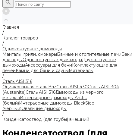
Главная
/
Каталог товаров
/
Одноконтурные дымоходы
Мангалы, грили, смокеры
Банные и отопительные печи
Баки
для воды
Одноконтурные дымоходы
Двухконтурные
дымоходы
Аксессуары для бани
Комплектующие для
печей
Камни для бани и сауны
Материалы
/
Сталь AISI 316
Оцинкованная сталь Briz
Сталь AISI 430
Сталь AISI 304
(Austenite)
Сталь AISI 316
Дымоходы из черного
металла
Интерьерные дымоходы Arctic
(белый)
Интерьерные дымоходы BlackSide
(черный)
Овальные дымоходы
/
Конденсатоотвод (для трубы) внешний
Конденсатоотвод (для