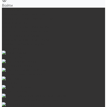
Войти
Продукция
Мангалы, грили, смокеры
Банные и отопительные печи
Баки для воды
Одноконтурные дымоходы
Двухконтурные дымоходы
Аксессуары для бани
Комплектующие для печей
Камни для бани и сауны
Материалы
Гриль-кухни
Мангальные зоны
Мангал-грили, смокеры
Мангалы
Печи под казан
Аксессуары для мангалов и грилей