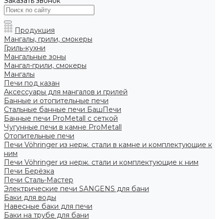
Заказать звонок
Продукция
Мангалы, грили, смокеры
Гриль-кухни
Мангальные зоны
Мангал-грили, смокеры
Мангалы
Печи под казан
Аксессуары для мангалов и грилей
Банные и отопительные печи
Стальные банные печи БашПечи
Банные печи ProMetall с сеткой
Чугунные печи в камне ProMetall
Отопительные печи
Печи Vöhringer из нерж. стали в камне и комплектующие к
ним
Печи Vöhringer из нерж. стали и комплектующие к ним
Печи Берёзка
Печи Сталь-Мастер
Электрические печи SANGENS для бани
Баки для воды
Навесные баки для печи
Баки на трубе для бани