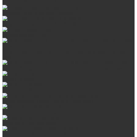
Стальные банные печи БашПечи
Банные печи ProMetall с сеткой
Чугунные печи в камне ProMetall
Отопительные печи
Печи Vöhringer из нерж. стали в камне и комплектующие к
ним
Печи Vöhringer из нерж. стали и комплектующие к ним
Печи Берёзка
Печи Сталь-Мастер
Электрические печи SANGENS для бани
Навесные баки для печи
Баки на трубе для бани
Баки-теплообменники для бани