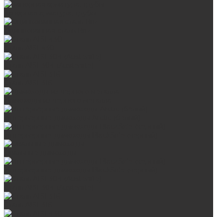
Запорная арматура, трубы
Оцинкованная сталь Briz
Сталь AISI 430
Сталь AISI 304 (Austenite)
Сталь AISI 316
Дымоходы из черного металла
Интерьерные дымоходы Arctic (белый)
Интерьерные дымоходы BlackSide (черный)
Овальные дымоходы
Интерьерные дымоходы BlackSide (черный)
Сталь AISI 304 (Austenite)
Сталь AISI 316