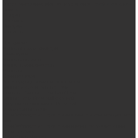
Выезд замерщика. Монтаж и установка печей «под ключ»
Оплата
Возврат
Доставка
Дилерам
Контакты
...
Продукция
Мангалы, грили, смокеры
Гриль-кухни
Мангальные зоны
Мангал-грили, смокеры
Мангалы
Печи под казан
Аксессуары для мангалов и грилей
Банные и отопительные печи
Стальные банные печи БашПечи
Банные печи ProMetall с сеткой
Чугунные печи в камне ProMetall
Отопительные печи
Печи Vöhringer из нерж. стали в камне и комплектующие к
ним
Печи Vöhringer из нерж. стали и комплектующие к ним
Печи Берёзка
Печи Сталь-Мастер