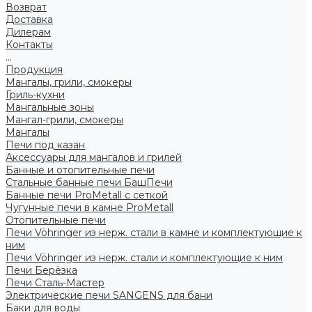
Возврат
Доставка
Дилерам
Контакты
...
Продукция
Мангалы, грили, смокеры
Гриль-кухни
Мангальные зоны
Мангал-грили, смокеры
Мангалы
Печи под казан
Аксессуары для мангалов и грилей
Банные и отопительные печи
Стальные банные печи БашПечи
Банные печи ProMetall с сеткой
Чугунные печи в камне ProMetall
Отопительные печи
Печи Vöhringer из нерж. стали в камне и комплектующие к
ним
Печи Vöhringer из нерж. стали и комплектующие к ним
Печи Берёзка
Печи Сталь-Мастер
Электрические печи SANGENS для бани
Баки для воды