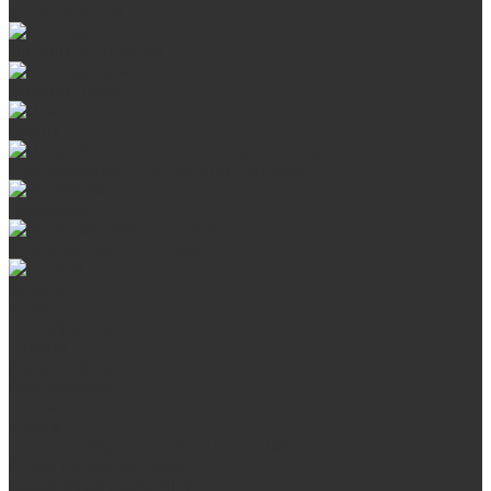
Сталь AISI 430
Дверцы со стеклом
Дверцы глухие
Плиты
Поддувальные и прочистные дверцы
Задвижки
Колосниковые решетки
Казаны
О нас
Сертификаты
Отзывы
Наши работы
Поставщикам
Статьи
Услуги
Сварка любых металлоконструкций
Резка (рубка) металла
Плазменная резка ЧПУ