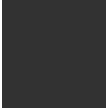
Электрические печи SANGENS для бани
Баки для воды
Навесные баки для печи
Баки на трубе для бани
Баки-теплообменники для бани
Запорная арматура, трубы
Одноконтурные дымоходы
Оцинкованная сталь Briz
Сталь AISI 430
Сталь AISI 304 (Austenite)
Сталь AISI 316
Дымоходы из черного металла
Интерьерные дымоходы Arctic (белый)
Интерьерные дымоходы BlackSide (черный)
Овальные дымоходы
Двухконтурные дымоходы
Интерьерные дымоходы BlackSide (черный)
Сталь AISI 304 (Austenite)
Сталь AISI 316
Сталь AISI 430
Аксессуары для бани
Комплектующие для печей
Дверцы со стеклом
Дверцы глухие
Плиты